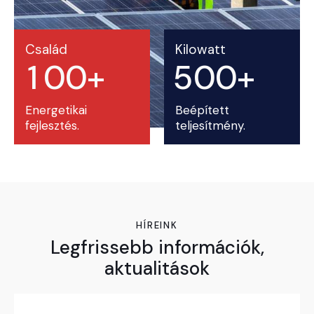
Család
Kilowatt
1
0
0
+
5
0
0
+
Energetikai
Beépített
fejlesztés.
teljesítmény.
HÍREINK
Legfrissebb információk,
aktualitások