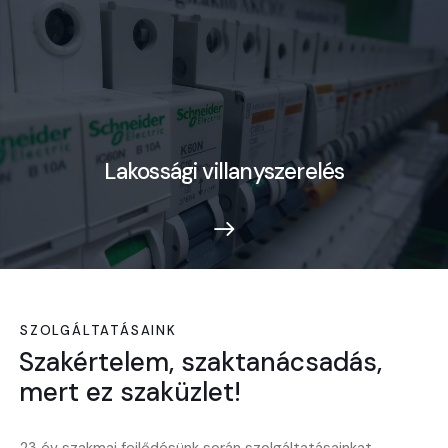
Lakossági villanyszerelés
SZOLGÁLTATÁSAINK
Szakértelem, szaktanácsadás,
mert ez szaküzlet!
23 év szakmai fejlődésünk során szolgáltatásainkat