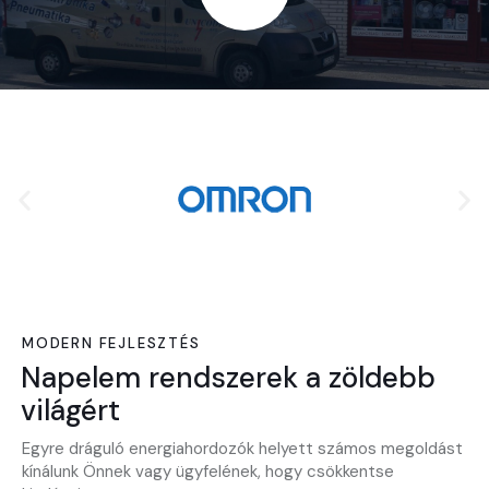
MODERN FEJLESZTÉS
Napelem rendszerek a zöldebb
világért
Egyre dráguló energiahordozók helyett számos megoldást
kínálunk Önnek vagy ügyfelének, hogy csökkentse