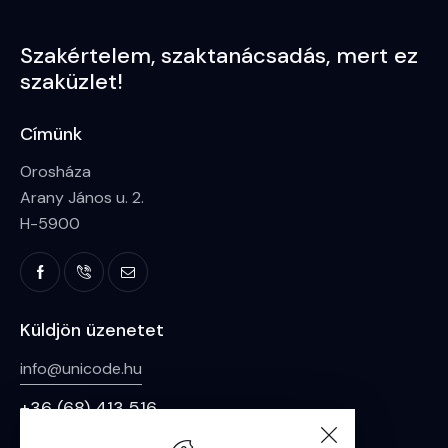
Szakértelem,
szaktanácsadás,
mert ez
szaküzlet!
Címünk
Orosháza
Arany János u. 2.
H-5900
Küldjön üzenetet
info@unicode.hu
+36 (68) 413 516