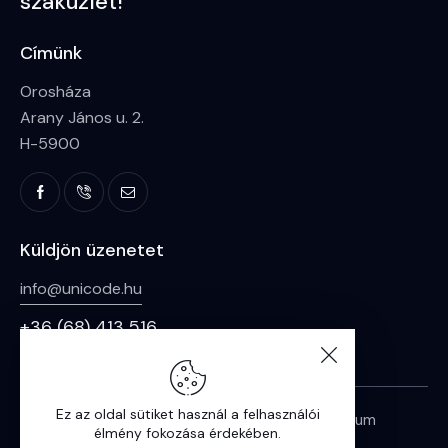
szaküzlet!
Címünk
Orosháza
Arany János u. 2.
H-5900
Küldjön üzenetet
info@unicode.hu
+36 (68) 413 516
Ez az oldal sütiket használ a felhasználói
Hírek
Adatvédelmi nyilatkozat
Impresszum
élmény fokozása érdekében.