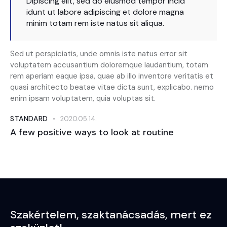
Dipiscing elit, sed do eiusmod tempor incid
idunt ut labore adipiscing et dolore magna
minim totam rem iste natus sit aliqua.
Sed ut perspiciatis, unde omnis iste natus error sit
voluptatem accusantium doloremque laudantium, totam
rem aperiam eaque ipsa, quae ab illo inventore veritatis et
quasi architecto beatae vitae dicta sunt, explicabo. nemo
enim ipsam voluptatem, quia voluptas sit.
STANDARD
2020.05.14.
A few positive ways to look at routine
Szakértelem,
szaktanácsadás,
mert ez