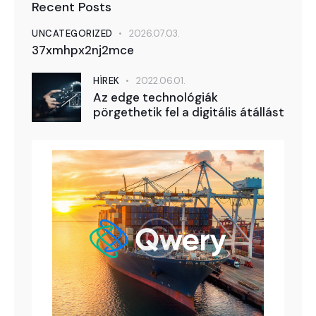
Recent Posts
UNCATEGORIZED
2026.07.03.
37xmhpx2nj2mce
HÍREK
2022.06.01.
Az edge technológiák
pörgethetik fel a digitális átállást