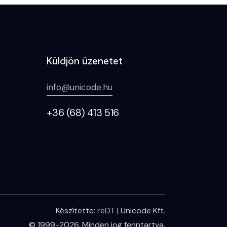
Küldjön üzenetet
info@unicode.hu
+36 (68) 413 516
Készítette:
reDT
| Unicode Kft.
© 1999-2026. Minden jog fenntartva.