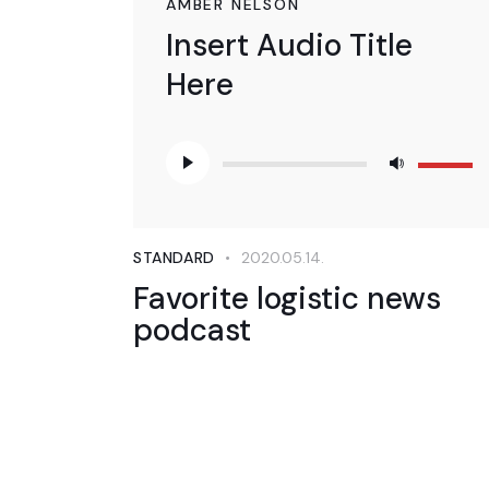
AMBER NELSON
Insert Audio Title
Here
Audió
A
lejátszó
hangerő
növelésé
illetőleg
STANDARD
2020.05.14.
csökken
Favorite logistic news
a
podcast
Fel/Le
billentyű
kell
használn