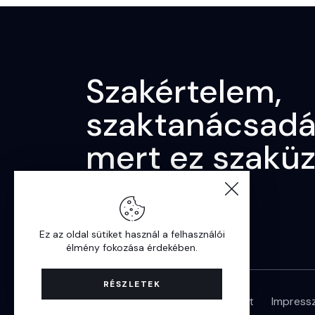
Szakértelem,
szaktanácsadá
mert ez szaküz
Ez az oldal sütiket használ a felhasználói
élmény fokozása érdekében.
RÉSZLETEK
Hírek
Adatvédelmi nyilatkozat
Impress